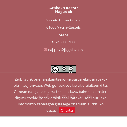
Arabako Batzar
Nagusiak
Vicente Goikoetxea, 2
01008 Vitoria-Gasteiz
Araba
945 125 123
eaj-pnv@jjggalava.es
Zerbitzurik onena eskaintzeko helburuarekin, arabako-
Konfidentzialtasun
klausula
bbnn.eaj-pnv.eus Web guneak cookie-ak erabiltzen ditu.
Gunean nabigatzen jarraitzen baduzu, baimena ematen
diguzu cookie horiek erabili ahal izateko. Honi buruzko
informazio zabalagoa
gure lege oharrean
aurkituko
duzu.
Onartu