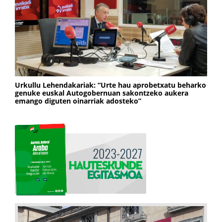
Urkullu Lehendakariak: “Urte hau aprobetxatu beharko
genuke euskal Autogobernuan sakontzeko aukera
emango diguten oinarriak adosteko”