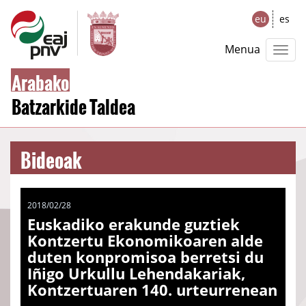
eu
es
Menua
Arabako
Batzarkide Taldea
Bideoak
2018/02/28
Euskadiko erakunde guztiek
Kontzertu Ekonomikoaren alde
duten konpromisoa berretsi du
Iñigo Urkullu Lehendakariak,
Kontzertuaren 140. urteurrenean