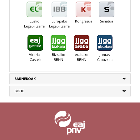
Eusko
Europako
Kongresua
Senatua
Legebiltzarra
Legebiltzarra
Vitoria -
Bizkaiko
Arabako
Juntas
Gasteiz
BBNN
BBNN
Gipuzkoa
BARNEKOAK
BESTE