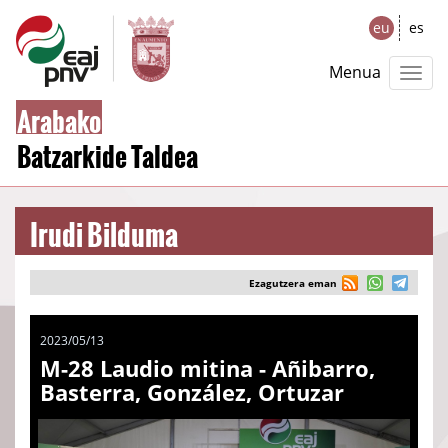
eu
es
Menua
Arabako
Batzarkide Taldea
Irudi Bilduma
Ezagutzera eman
2023/05/13
M-28 Laudio mitina - Añibarro,
Basterra, González, Ortuzar