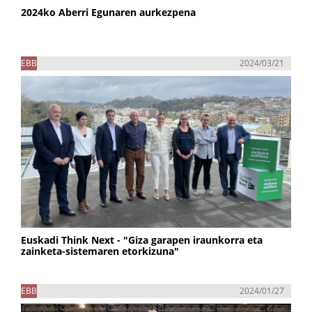
2024ko Aberri Egunaren aurkezpena
EBB
2024/03/21
Euskadi Think Next - "Giza garapen iraunkorra eta
zainketa-sistemaren etorkizuna"
EBB
2024/01/27