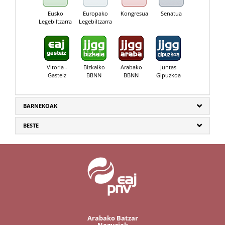
Eusko
Europako
Kongresua
Senatua
Legebiltzarra
Legebiltzarra
Vitoria -
Bizkaiko
Arabako
Juntas
Gasteiz
BBNN
BBNN
Gipuzkoa
BARNEKOAK
BESTE
Arabako Batzar