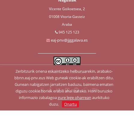
Nagusiak
Vicente Goikoetxea, 2
01008 Vitoria-Gasteiz
Araba
945 125 123
eaj-pnv@jjggalava.es
Zerbitzurik onena eskaintzeko helburuarekin, arabako-
Konfidentzialtasun
klausula
bbnn.eaj-pnv.eus Web guneak cookie-ak erabiltzen ditu.
Gunean nabigatzen jarraitzen baduzu, baimena ematen
diguzu cookie horiek erabili ahal izateko. Honi buruzko
informazio zabalagoa
gure lege oharrean
aurkituko
duzu.
Onartu