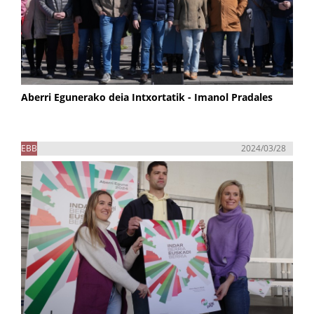
Aberri Egunerako deia Intxortatik - Imanol Pradales
EBB
2024/03/28