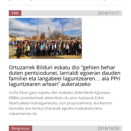
2018/11/17
EBB
Ortuzarrek Bilduri eskatu dio “gehien behar
duten pentsiodunei, larrialdi egoeran dauden
familiei eta langabeei laguntzearen… ala PPri
laguntzearen artean” aukeratzeko
Iruña Okan gaur ospatu den Arabako Alderdikide Egunean,
EBBko presidenteak aldarrikatu du atzo Azpiazuk Ezker
Abertzaleari mahaigaineratu zion proposamena, eta Ramiro
González eta Gorka Urtaranek eginiko kudeaketa lana
nabarmendu du
2018/10/26
Kongresua