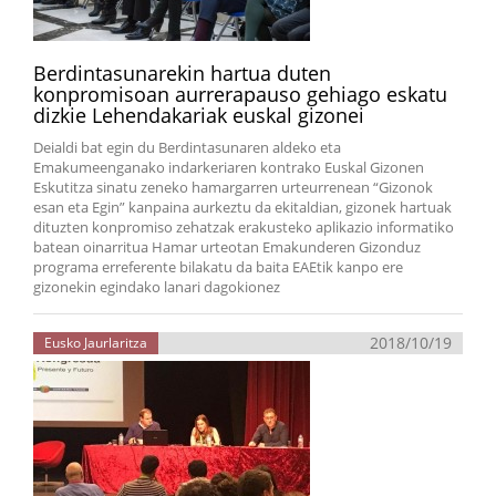
Berdintasunarekin hartua duten
konpromisoan aurrerapauso gehiago eskatu
dizkie Lehendakariak euskal gizonei
Deialdi bat egin du Berdintasunaren aldeko eta
Emakumeenganako indarkeriaren kontrako Euskal Gizonen
Eskutitza sinatu zeneko hamargarren urteurrenean “Gizonok
esan eta Egin” kanpaina aurkeztu da ekitaldian, gizonek hartuak
dituzten konpromiso zehatzak erakusteko aplikazio informatiko
batean oinarritua Hamar urteotan Emakunderen Gizonduz
programa erreferente bilakatu da baita EAEtik kanpo ere
gizonekin egindako lanari dagokionez
2018/10/19
Eusko Jaurlaritza