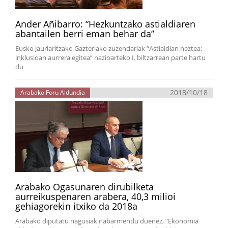
Ander Añibarro: “Hezkuntzako astialdiaren
abantailen berri eman behar da”
Eusko Jaurlaritzako Gazteriako zuzendariak “Astialdian heztea:
inklusioan aurrera egitea” nazioarteko I. biltzarrean parte hartu
du
2018/10/18
Arabako Foru Aldundia
Arabako Ogasunaren dirubilketa
aurreikuspenaren arabera, 40,3 milioi
gehiagorekin itxiko da 2018a
Arabako diputatu nagusiak nabarmendu duenez, “Ekonomia