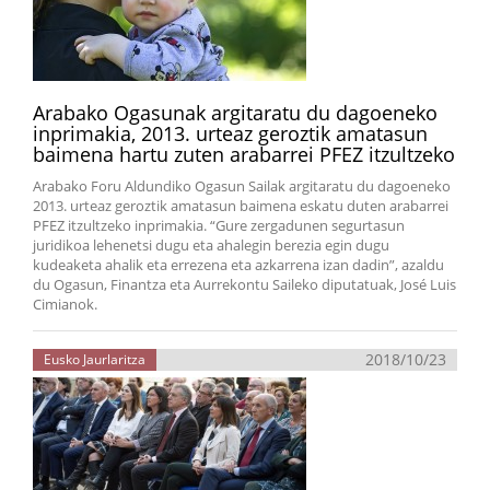
Arabako Ogasunak argitaratu du dagoeneko
inprimakia, 2013. urteaz geroztik amatasun
baimena hartu zuten arabarrei PFEZ itzultzeko
Arabako Foru Aldundiko Ogasun Sailak argitaratu du dagoeneko
2013. urteaz geroztik amatasun baimena eskatu duten arabarrei
PFEZ itzultzeko inprimakia. “Gure zergadunen segurtasun
juridikoa lehenetsi dugu eta ahalegin berezia egin dugu
kudeaketa ahalik eta errezena eta azkarrena izan dadin”, azaldu
du Ogasun, Finantza eta Aurrekontu Saileko diputatuak, José Luis
Cimianok.
2018/10/23
Eusko Jaurlaritza