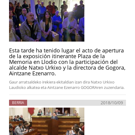
Esta tarde ha tenido lugar el acto de apertura
de la exposición itinerante Plaza de la
Memoria en Llodio con la participación del
alcalde Natxo Urkixo y la directora de Gogora,
Aintzane Ezenarro.
Gaur arratsaldeko irekiera ekitaldian izan dira Natxo Urkixo
Laudioko alkatea eta Aintzane Ezenarro GOGORAren zuzendaria.
2018/10/09
BERRIA