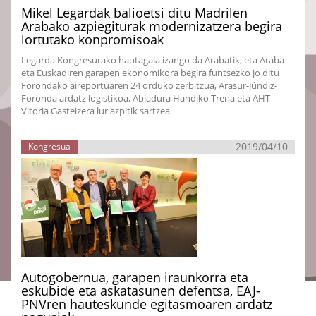
Mikel Legardak balioetsi ditu Madrilen
Arabako azpiegiturak modernizatzera begira
lortutako konpromisoak
Legarda Kongresurako hautagaia izango da Arabatik, eta Araba
eta Euskadiren garapen ekonomikora begira funtsezko jo ditu
Forondako aireportuaren 24 orduko zerbitzua, Arasur-Júndiz-
Foronda ardatz logistikoa, Abiadura Handiko Trena eta AHT
Vitoria Gasteizera lur azpitik sartzea
2019/04/10
Kongresua
Autogobernua, garapen iraunkorra eta
eskubide eta askatasunen defentsa, EAJ-
PNVren hauteskunde egitasmoaren ardatz