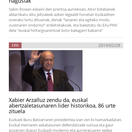
nagusiak
Sabin Etxean eskaini den prentsa aurrekoan, Aitor Estebanek
aldarrikatu ditu jeltzaleek azken legealdi honetan Euskadiren
onerako lortu dituenak, denak “lanaren eta egiteko modu
zuzenaren ondorioz” erdietsitakoak, eta baieztatu du EAJ-PNV
dela “euskal hiritargoarentzat boto baliagarri bakarra”
2019/02/28
EBB
Xabier Arzalluz zendu da, euskal
abertzaletasunaren lider historikoa, 86 urte
zituela
Euzkadi Buru Batzarraren presidentea izan zen bi hamarkadatan,
Euskal Herriaren askatasunen defendatzaile sutsua eta gaur
gozatzen dugun Euskadi moderno eta aurreratuaren egilea