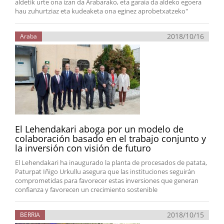
aldetik urte ona izan da Arabarako, eta garaia da aldeko egoera
hau zuhurtziaz eta kudeaketa ona eginez aprobetxatzeko"
2018/10/16
Araba
El Lehendakari aboga por un modelo de
colaboración basado en el trabajo conjunto y
la inversión con visión de futuro
El Lehendakari ha inaugurado la planta de procesados de patata,
Paturpat Iñigo Urkullu asegura que las instituciones seguirán
comprometidas para favorecer estas inversiones que generan
confianza y favorecen un crecimiento sostenible
2018/10/15
BERRIA