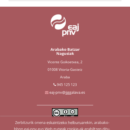
Arabako Batzar
Nagusiak
Vicente Goikoetxea, 2
01008 Vitoria-Gasteiz
Araba
945 125 123
eaj-pnv@jjggalava.es
Zerbitzurik onena eskaintzeko helburuarekin, arabako-
Konfidentzialtasun
klausula
bbnn.eaj-pnv.eus Web guneak cookie-ak erabiltzen ditu.