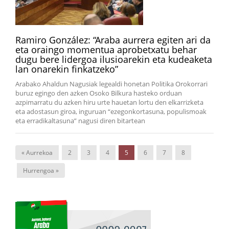
Ramiro González: “Araba aurrera egiten ari da
eta oraingo momentua aprobetxatu behar
dugu bere lidergoa ilusioarekin eta kudeaketa
lan onarekin finkatzeko”
Arabako Ahaldun Nagusiak legealdi honetan Politika Orokorrari
buruz egingo den azken Osoko Bilkura hasteko orduan
azpimarratu du azken hiru urte hauetan lortu den elkarrizketa
eta adostasun giroa, inguruan “ezegonkortasuna, populismoak
eta erradikaltasuna” nagusi diren bitartean
« Aurrekoa
2
3
4
5
6
7
8
Hurrengoa »