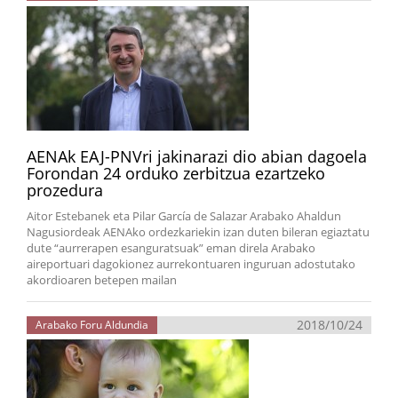
AENAk EAJ-PNVri jakinarazi dio abian dagoela
Forondan 24 orduko zerbitzua ezartzeko
prozedura
Aitor Estebanek eta Pilar García de Salazar Arabako Ahaldun
Nagusiordeak AENAko ordezkariekin izan duten bileran egiaztatu
dute “aurrerapen esanguratsuak” eman direla Arabako
aireportuari dagokionez aurrekontuaren inguruan adostutako
akordioaren betepen mailan
2018/10/24
Arabako Foru Aldundia