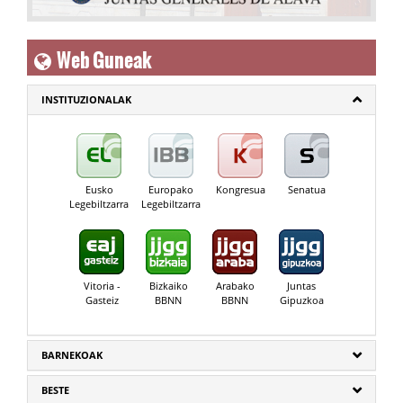
Web Guneak
INSTITUZIONALAK
Eusko
Europako
Kongresua
Senatua
Legebiltzarra
Legebiltzarra
Vitoria -
Bizkaiko
Arabako
Juntas
Gasteiz
BBNN
BBNN
Gipuzkoa
BARNEKOAK
BESTE