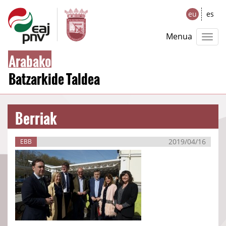
eu
es
Menua
Arabako
Batzarkide Taldea
Berriak
2019/04/16
EBB