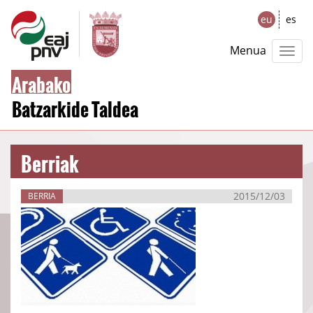
eu
es
Menua
Arabako
Batzarkide Taldea
Berriak
2015/12/03
BERRIA