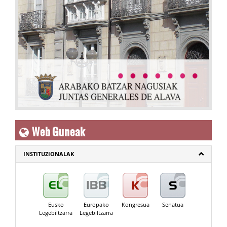
Web Guneak
INSTITUZIONALAK
Eusko
Europako
Kongresua
Senatua
Legebiltzarra
Legebiltzarra