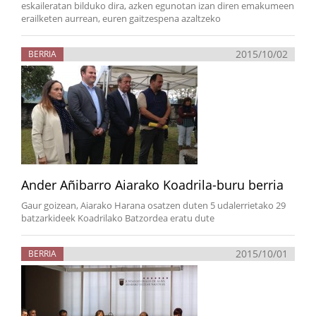
eskaileratan bilduko dira, azken egunotan izan diren emakumeen
erailketen aurrean, euren gaitzespena azaltzeko
2015/10/02
BERRIA
Ander Añibarro Aiarako Koadrila-buru berria
Gaur goizean, Aiarako Harana osatzen duten 5 udalerrietako 29
batzarkideek Koadrilako Batzordea eratu dute
2015/10/01
BERRIA