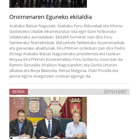
Oroimenaren Eguneko ekitaldia
Arabako Batzar Nagusiek, Arabako Foru Aldundiak eta Vitoria-
Gasteizeko Udalak elkarretaratze isila egin dute hiriburuko
Udaletxeko aurrealdean. Ekitaldi horretan izan dira Foru
Ganberako Mahaikideak, Batzarkide Taldeetako bozeramaileak
eta gainerako ahaldunak. EAJ-PNVren ordezkari izan dira Pedro
Elosegi Arabako Batzar Nagusietako presidentea eta Izaskun
Moyua EAJ-PNVren bozeramailea; Foru Gobernu osoa izan da
Ramiro Gonzalez Ahaldun Nagusiarekin; eta Gorka Urtaran
alkatea eta Borja Belandia, Nerea Melgosa, Iñaki Prusilla eta
Jaione Agirre zinegotzien ondoan egongo da.
2015/10/07
BERRIA