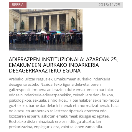
2015/11/25
BERRIA
ADIERAZPEN INSTITUZIONALA: AZAROAK 25,
EMAKUMEEN AURKAKO INDARKERIA
DESAGERRARAZTEKO EGUNA
Arabako Biltzar Nagusiek, Emakumeen aurkako indarkeria
desagerrarazteko Nazioarteko Eguna dela-eta, beren
gaitzespenik irmoena adierazten dute emakumeen aurkako
edozein indarkeria-adierazpenekiko, zeinahi ere den (fisikoa,
psikologikoa, sexuala, sinbolikoa…), bai halaber sexismo-modu
guztiekiko, barne daudelarik finenak eta normalizatuenak, hala
nola sexuen araberako rol estereotipatuak ezartzea edo
bizitzaren esparru askotan emakumeak ikusgai ez egotea.
Bestelako diskriminazioak ere ezin ditugu ahaztu: lan
prekarizazioa, enplegurik eza, zaintza-lanen zama isila.