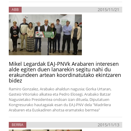
2015/11/21
ABB
Mikel Legardak EAJ-PNVk Arabaren interesen
alde egiten duen lanarekin segitu nahi du
erakundeen artean koordinatutako ekintzaren
bidez
Ramiro Gonzalez, Arabako ahaldun nagusia; Gorka Urtaran,
Gasteiz-Vitoriako alkatea eta Pedro Elosegi, Arabako Batzar
Nagusietako Presidentea ondoan izan dituela, Diputatuen
Kongresurako hautagaiak esan du EAJ-PNV dela "Madrilera
Arabaren eta Euskadiren ahotsa eramateko bermea"
2015/11/13
BERRIA