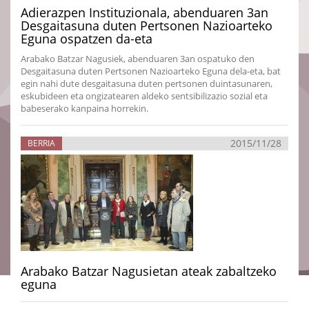
Adierazpen Instituzionala, abenduaren 3an
Desgaitasuna duten Pertsonen Nazioarteko
Eguna ospatzen da-eta
Arabako Batzar Nagusiek, abenduaren 3an ospatuko den
Desgaitasuna duten Pertsonen Nazioarteko Eguna dela-eta, bat
egin nahi dute desgaitasuna duten pertsonen duintasunaren,
eskubideen eta ongizatearen aldeko sentsibilizazio sozial eta
babeserako kanpaina horrekin.
2015/11/28
BERRIA
Arabako Batzar Nagusietan ateak zabaltzeko
eguna