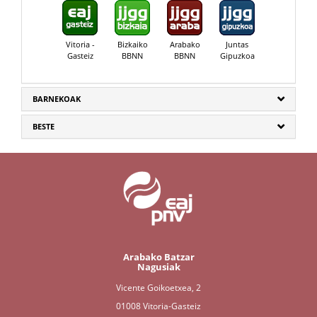
Vitoria -
Bizkaiko
Arabako
Juntas
Gasteiz
BBNN
BBNN
Gipuzkoa
BARNEKOAK
BESTE
Arabako Batzar
Nagusiak
Vicente Goikoetxea, 2
01008 Vitoria-Gasteiz