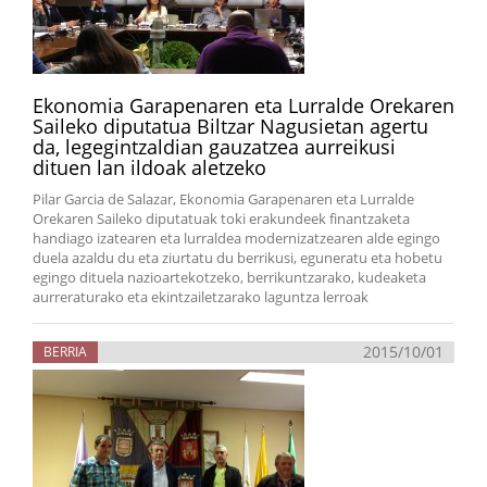
Ekonomia Garapenaren eta Lurralde Orekaren
Saileko diputatua Biltzar Nagusietan agertu
da, legegintzaldian gauzatzea aurreikusi
dituen lan ildoak aletzeko
Pilar Garcia de Salazar, Ekonomia Garapenaren eta Lurralde
Orekaren Saileko diputatuak toki erakundeek finantzaketa
handiago izatearen eta lurraldea modernizatzearen alde egingo
duela azaldu du eta ziurtatu du berrikusi, eguneratu eta hobetu
egingo dituela nazioartekotzeko, berrikuntzarako, kudeaketa
aurreraturako eta ekintzailetzarako laguntza lerroak
2015/10/01
BERRIA