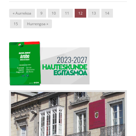
« Aurrekoa
9
10
11
12
13
14
15
Hurrengoa »