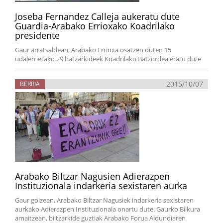
Joseba Fernandez Calleja aukeratu dute
Guardia-Arabako Errioxako Koadrilako
presidente
Gaur arratsaldean, Arabako Errioxa osatzen duten 15
udalerrietako 29 batzarkideek Koadrilako Batzordea eratu dute
2015/10/07
BERRIA
Arabako Biltzar Nagusien Adierazpen
Instituzionala indarkeria sexistaren aurka
Gaur goizean, Arabako Biltzar Nagusiek indarkeria sexistaren
aurkako Adierazpen Instituzionala onartu dute. Gaurko Bilkura
amaitzean, biltzarkide guztiak Arabako Forua Aldundiaren