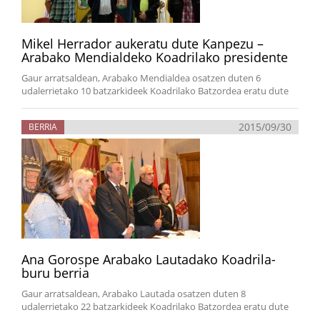
Mikel Herrador aukeratu dute Kanpezu –
Arabako Mendialdeko Koadrilako presidente
Gaur arratsaldean, Arabako Mendialdea osatzen duten 6
udalerrietako 10 batzarkideek Koadrilako Batzordea eratu dute
2015/09/30
BERRIA
Ana Gorospe Arabako Lautadako Koadrila-
buru berria
Gaur arratsaldean, Arabako Lautada osatzen duten 8
udalerrietako 22 batzarkideek Koadrilako Batzordea eratu dute