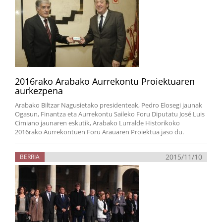
2016rako Arabako Aurrekontu Proiektuaren
aurkezpena
Arabako Biltzar Nagusietako presidenteak, Pedro Elosegi jaunak
Ogasun, Finantza eta Aurrekontu Saileko Foru Diputatu José Luis
Cimiano jaunaren eskutik, Arabako Lurralde Historikoko
2016rako Aurrekontuen Foru Arauaren Proiektua jaso du.
2015/11/10
BERRIA